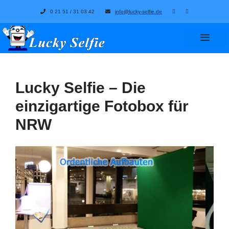
Zum
0 21 51 / 31 03 42
info@lucky-selfie.de
Inhalt
springen
Menü
Lucky Selfie – Die
einzigartige Fotobox
für
NRW