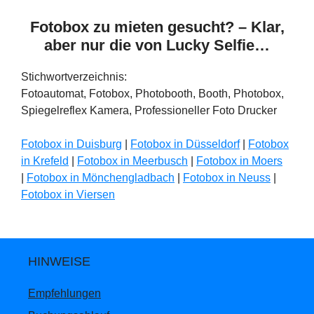
Fotobox zu mieten gesucht? – Klar,
aber nur die von Lucky Selfie…
Stichwortverzeichnis:
Fotoautomat, Fotobox, Photobooth, Booth, Photobox,
Spiegelreflex Kamera, Professioneller Foto Drucker
Fotobox in Duisburg
|
Fotobox in Düsseldorf
|
Fotobox
in Krefeld
|
Fotobox in Meerbusch
|
Fotobox in Moers
|
Fotobox in Mönchengladbach
|
Fotobox in Neuss
|
Fotobox in Viersen
HINWEISE
Empfehlungen