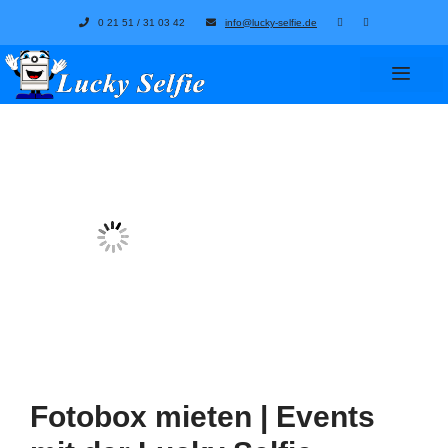
Zum
0 21 51 / 31 03 42
info@lucky-selfie.de
Inhalt
springen
Menü
Fotobox mieten | Events