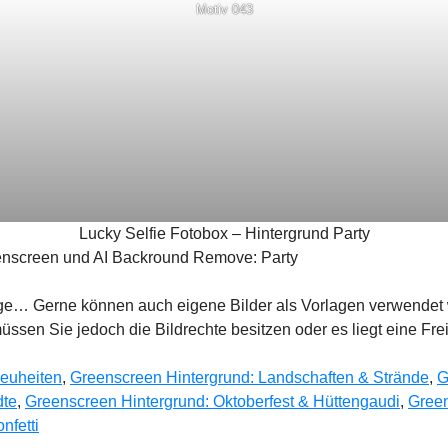
Motiv 043
Lucky Selfie Fotobox – Hintergrund Party
eenscreen und AI Backround Remove: Party
age… Gerne können auch eigene Bilder als Vorlagen verwendet
sen Sie jedoch die Bildrechte besitzen oder es liegt eine Fre
Neuheiten
,
Greenscreen Hintergrund: Landschaften & Strände
,
G
dte
,
Greenscreen Hintergrund: Oktoberfest & Hüttengaudi
,
Green
nfetti