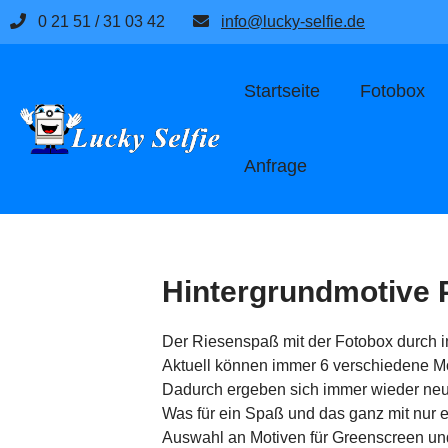
Zum
0 21 51 / 31 03 42
info@lucky-selfie.de
Inhalt
springen
Startseite
Fotobox
Anfrage
Hintergrundmotive 
Der Riesenspaß mit der Fotobox durch in
Aktuell können immer 6 verschiedene Mo
Dadurch ergeben sich immer wieder neue
Was für ein Spaß und das ganz mit nur 
Auswahl an Motiven für Greenscreen un